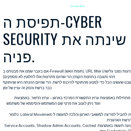
תפיסת ה-CYBER
SECURITY שינתה את
פניה.
אם בעבר שמנו את מבטחנו ב-Firewall (חומת האש), URL filter (סנני גלישה) או בפתרונות EDR
(זיהוי ותגובה בתחנות הקצה( הרי שהיום פתרונות אלו לחלוטין לא מספקים.
נו שעשינו הכל כדי למנוע מהתוקף להיכנס לרשת, הרי שהיום ההנחה היא שהתוקף
כבר ברשת והנזק זה עניין של זמן.
מתחילות באמצעות ערוץ התקשורת המרכזי בארגון – ערוץ הדואר, באמצעות
ועוד ניתן לגנוב את פרטי שם המשתמש והסיסמא של משתמש
BEC
,
EAC
,
Phishin
התקפה זו עשויה להוביל לפריצה למשאבי הארגון והלכה למעשה ל-Lateral Movement, כלומר
הרשת הארגונית
על פי רוב, התנועה תעשה באמצעות: Service Accounts, Shadow Admin Accounts, Cached
Credentials, RDP