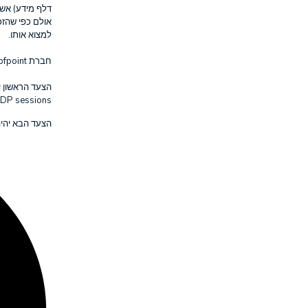
דלף מידע) א.
אולם כפי שהז
למצוא אותו.
ofpoint
חברת
sions אשר מאפשרים לתוקף לנוע ברשת ובכך להקטין את משטח התקיפה.
eption -הטעיות בכל אחד מהתחנות/שרתים: