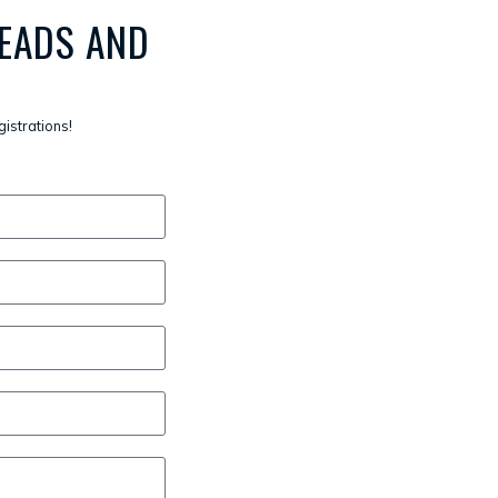
EADS AND
gistrations!